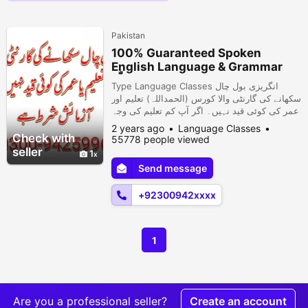
Pakistan
100% Guaranteed Spoken
English Language & Grammar
الحمدللّٰہ)
Type Language Classes انگریزی بول چال
سکھانے کی گارنٹی والا کورس (الحمداللہ) تعلیم اور
عمر کی کوئی قید نہیں۔ اگر آپ کم تعلیم کی وجہ
سے یا مناسب تعلیم کے باوجود انگلش زبان روانی
2 years ago
Language Classes
سے نہیں بول سکتے تو میرا یہ کورس آپ کے لیے
Check with
55778 people viewed
ہی ہے۔ ماہر انگلش لینگویج ٹیچر سے آنلائن/فون
seller
1
کال پہ لیکچر لیں --صفر سے مہارت تک --کلاس کا
Send message
وقت آپ کی سہولت کے مطابق --انفرادی
کلاس(صرف 1 سٹوڈ...
+92300942xxxx
1
Are you a professional seller?
Create an account