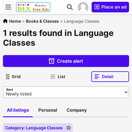
Place an ad
Home
>
Books & Classes
>
Language Classes
1 results found in Language
Classes
Create alert
Grid
List
Detail
Sort
All listings
Personal
Company
Category: Language Classes