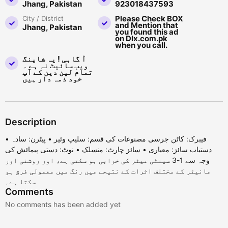
Jhang, Pakistan
923018437593
Please Check BOX
City / District
and Mention that
Jhang, Pakistan
you found this ad
on Dlx.com.pk
when you call.
آ گاہی ! یہ شاپنگ
ویب سائیٹ نہ ہے ۔
تمام لین دین کے آپ
خود ذمہ دار ہیں
Description
فیبرک: کاٹن جرسی مصنوعات کی قسم: سلیپ وئیر • پیٹرن: سادہ •
دستیاب سائز: معیاری • سائز چارٹ: منسلک • نوٹ: دستی پیمائش کی
وجہ سے 1-3 سینٹی میٹر کی خرابی ہو سکتی ہے، اور روشنی اور
مانیٹر کے مختلف اثرات کے نتیجے میں رنگ میں معمولی فرق ہو
سکتا ہے۔
Comments
No comments has been added yet