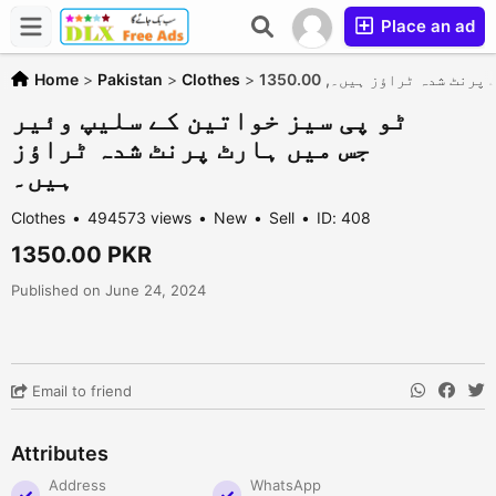
Place an ad
Home
>
Pakistan
>
Clothes
>
ٹو پی سیز خواتین کے سل
ٹو پی سیز خواتین کے سلیپ وئیر
جس میں ہارٹ پرنٹ شدہ ٹراؤز
ہیں۔
Clothes
494573 views
New
Sell
ID: 408
1350.00 PKR
Published on June 24, 2024
Email to friend
Attributes
Address
WhatsApp