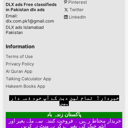
a resu...
Pinterest
DLX ads Free classifieds
in Pakistan dlx ads
Twitter
Email:
LinkedIn
dlx.com.pk1@gmail.com
DLX ads Islamabad
Pakistan
Information
Terms of Use
Privacy Policy
Al Quran App
Talking Calculator App
Hakeem Books App
خبردار ! تمام لین دین کے آپ خود ذمہ دار
ہیں
پاکستان زندہ باد
خریدار محتاط رہیں ۔ فروخت کنندہ سے ملے بغیر اور
ایٹم چیک کیے بغیر ہرگز پے منٹ نہ کریں