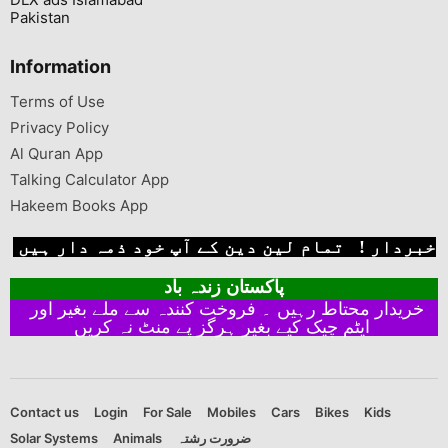
Pakistan
Information
Terms of Use
Privacy Policy
Al Quran App
Talking Calculator App
Hakeem Books App
خبردار ! تمام لین دین کے آپ خود ذمہ دار ہیں
پاکستان زندہ باد
خریدار محتاط رہیں ۔ فروخت کنندہ سے ملے بغیر اور
ایٹم چیک کیے بغیر ہرگز پے منٹ نہ کریں
Contact us
Login
For Sale
Mobiles
Cars
Bikes
Kids
Solar Systems
Animals
ضرورت رشتہ