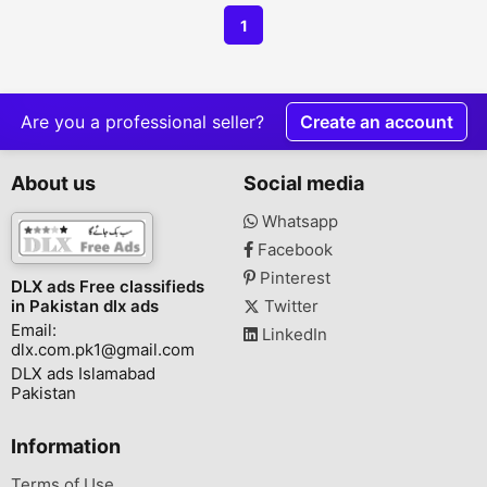
1
Are you a professional seller?
Create an account
About us
Social media
Whatsapp
Facebook
Pinterest
DLX ads Free classifieds
in Pakistan dlx ads
Twitter
Email:
LinkedIn
dlx.com.pk1@gmail.com
DLX ads Islamabad
Pakistan
Information
Terms of Use