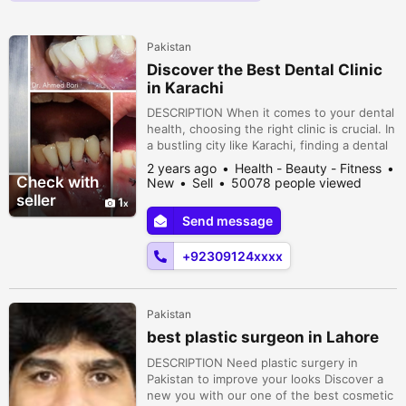
Pakistan
Discover the Best Dental Clinic
in Karachi
DESCRIPTION When it comes to your dental
health, choosing the right clinic is crucial. In
a bustling city like Karachi, finding a dental
clinic that combines expertise, state-of-
2 years ago
Health - Beauty - Fitness
the-art technology, and personalized care
Check with
New
Sell
50078 people viewed
can seem daunting. However, our clinic
seller
1
stands out as the best dental clinic in
Send message
Karachi, providing exceptional care for over
40 years. Suite ...
+92309124xxxx
Pakistan
best plastic surgeon in Lahore
DESCRIPTION Need plastic surgery in
Pakistan to improve your looks Discover a
new you with our one of the best cosmetic