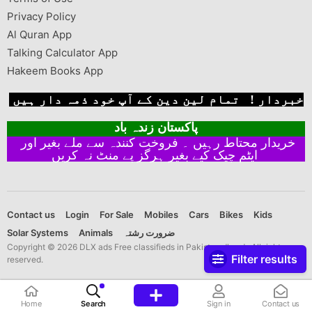
Privacy Policy
Al Quran App
Talking Calculator App
Hakeem Books App
خبردار ! تمام لین دین کے آپ خود ذمہ دار ہیں
پاکستان زندہ باد
خریدار محتاط رہیں ۔ فروخت کنندہ سے ملے بغیر اور
ایٹم چیک کیے بغیر ہرگز پے منٹ نہ کریں
Contact us
Login
For Sale
Mobiles
Cars
Bikes
Kids
Solar Systems
Animals
ضرورت رشتہ
Copyright © 2026 DLX ads Free classifieds in Pakistan dlx ads All rights
Filter results
reserved.
Home
Search
Sign in
Contact us