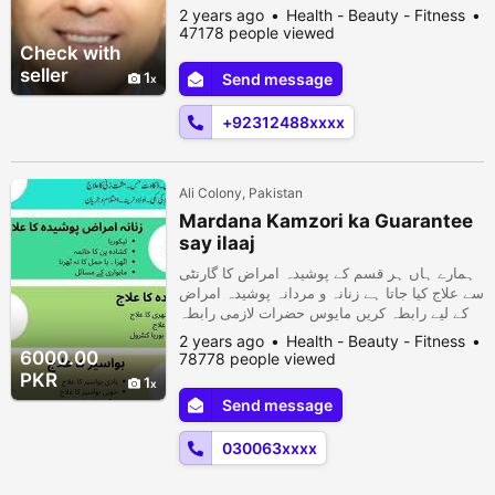
surgery center in Lahore!He is
2 years ago
Health - Beauty - Fitness
exceptionallyexperienced in surgical and
47178 people viewed
non-surgical procedures,
Check with
includingrhinoplasty (nose surgery), eyelid
seller
1
Send message
surgery, facelift, liposuction, fatgrafting,
and anti-aging procedures for skin
+92312488xxxx
rejuvenation. you c...
Ali Colony, Pakistan
Mardana Kamzori ka Guarantee
say ilaaj
ہمارے ہاں ہر قسم کے پوشیدہ امراض کا گارنٹی
سے علاج کیا جاتا ہے زنانہ و مردانہ پوشیدہ امراض
کے لیے رابطہ کریں مایوس حضرات لازمی رابطہ
کریں انشاءاللہ رزلٹ ملے گا ۔ ڈاکٹر و حکیم ارشد
2 years ago
Health - Beauty - Fitness
ملک ملتان ۔۔۔۔۔بیوٹی کورس۔۔۔۔۔ ہپس
6000.00
78778 people viewed
اوربریسٹ سائز بڑھانے والا بےمثال کورس ✓✓
PKR
1
©اکثر خواتین نسوانی حسن اورچھوٹےہپس کیوجہ
Send message
سے پریشان ہوتی ہیں تواب انکی یہ پریشانی
بلکل ختم۔۔۔۔ ✓✓ ©صرف ا...
030063xxxx