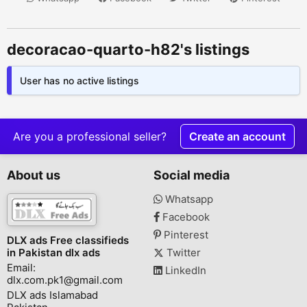
decoracao-quarto-h82's listings
User has no active listings
Are you a professional seller?
Create an account
About us
Social media
Whatsapp
Facebook
Pinterest
DLX ads Free classifieds
in Pakistan dlx ads
Twitter
Email:
LinkedIn
dlx.com.pk1@gmail.com
DLX ads Islamabad