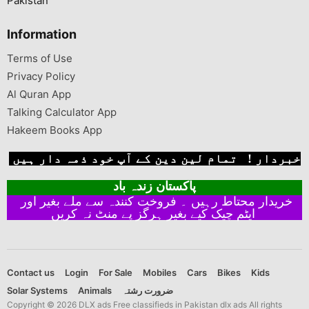
Pakistan
Information
Terms of Use
Privacy Policy
Al Quran App
Talking Calculator App
Hakeem Books App
خبردار ! تمام لین دین کے آپ خود ذمہ دار ہیں
پاکستان زندہ باد
خریدار محتاط رہیں ۔ فروخت کنندہ سے ملے بغیر اور
ایٹم چیک کیے بغیر ہرگز پے منٹ نہ کریں
Contact us
Login
For Sale
Mobiles
Cars
Bikes
Kids
Solar Systems
Animals
ضرورت رشتہ
Copyright © 2026 DLX ads Free classifieds in Pakistan dlx ads All rights