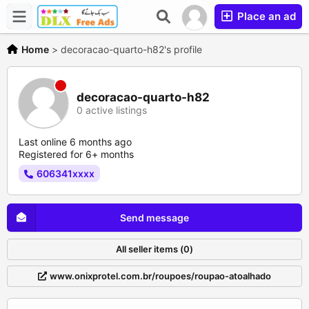
Place an ad
Home
>
decoracao-quarto-h82's profile
decoracao-quarto-h82
0 active listings
Last online 6 months ago
Registered for 6+ months
606341xxxx
Send message
All seller items (0)
www.onixprotel.com.br/roupoes/roupao-atoalhado