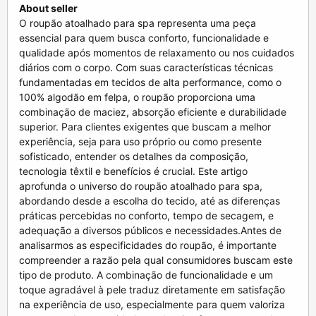
About seller
O roupão atoalhado para spa representa uma peça essencial para quem busca conforto, funcionalidade e qualidade após momentos de relaxamento ou nos cuidados diários com o corpo. Com suas características técnicas fundamentadas em tecidos de alta performance, como o 100% algodão em felpa, o roupão proporciona uma combinação de maciez, absorção eficiente e durabilidade superior. Para clientes exigentes que buscam a melhor experiência, seja para uso próprio ou como presente sofisticado, entender os detalhes da composição, tecnologia têxtil e benefícios é crucial. Este artigo aprofunda o universo do roupão atoalhado para spa, abordando desde a escolha do tecido, até as diferenças práticas percebidas no conforto, tempo de secagem, e adequação a diversos públicos e necessidades.Antes de analisarmos as especificidades do roupão, é importante compreender a razão pela qual consumidores buscam este tipo de produto. A combinação de funcionalidade e um toque agradável à pele traduz diretamente em satisfação na experiência de uso, especialmente para quem valoriza momentos de autocuidado ou deseja oferecer um produto que remeta ao luxo dos spas, hotéis e clínicas de bem-estar.Composição e Tecidos: Por Que o Algodão Terry É a Escolha PrincipalO termo “atoalhado” refere-se precisamente ao tipo de tecido utilizado na fabricação do roupão, conhecido como algodão terry ou felpa. Este tecido é caracterizado por sua estrutura de looped pile fabric, onde pequenas laçadas se formam na superfície do tecido para maximizar a absorbência. Entender a gênese e as variantes do algodão terry ajuda a distinguir roupões de cargo inferior e destacar produtos premium das marcas consolidadas, como Buddemeyer, Karsten e Dohler.Algodão 100% e a Importância do Fio LongoA qualidade do algodão utilizado impacta diretamente no toque, durabilidade e performance do roupão. O algodão de fibra longa, como o egípcio ou pima, apresenta fibras mais resistentes e finas, que promovem um acabamento suave, mesmo após diversas lavagens. Isso evita o aspecto áspero e o desgaste precoce das laçadas, garantindo o soft-touch finish tão valorizado em roupões para spa.GSM (Gramas por Metro Quadrado): Peso Ideal para Absorção e SecagemUm dos indicadores mais importantes ao avaliar roupões atoalhados é o GSM, que representa o peso do tecido por metro quadrado. Roupões para spa geralmente têm GSM variando entre 350 e 450. Valores mais altos conferem maior absorção e sensação de luxo, enquanto pesos moderados proporcionam melhor secagem e leveza para uso diário. Marcas como Teka e Santista investem em GSM balanceado para equilibrar esses atributos, favorecendo a utilização mesmo em climas mais úmidos.Tratamentos Têxteis: Maciez Duradoura e Propriedades AntialérgicasAlém da matéria-prima, o acabamento do tecido é fundamental. Tratamentos de amaciante permanentes garantem que o roupão mantenha sua maciez após sucessivas lavagens. Produtos de alta qualidade também passam por processos de neutralização química e não utilizam compostos agressivos, assegurando que a peça seja hipoalergênica e ideal para peles sensíveis, minimizando irritações e alergias.Avançando, a compreensão das tecnologias aplicadas no roupão atoalhado para spa permite avaliar não apenas o conforto, mas a sua praticidade e adequação ao uso cotidiano.Benefícios Funcionais: Conforto, Absorção e Secagem RápidaO uso de um roupão atoalhado para spa transcende a mera proteção contra o frio; envolve a absorção eficiente da umidade e a sensação aconchegante que influencia diretamente o bem-estar do usuário. Reconhecer a capacidade desses tecidos em resolver dores comuns do consumidor é fundamental na escolha perfeita do produto pelo comprador online.Alta Absorção da Umidade para Uso Pós-BanhoO sistema de loops no tecido felpa é projetado para absorver e reter grandes volumes de água. Isso faz com que o roupão atoalhado ofereça uma secagem rápida do corpo, reduzindo aquela sensação desconfortável da umidade residual. Avaliações e testes indicam que roupões com GSM acima de 400 g/m² conseguem reter até 7 vezes seu peso em água, elevando o grau de absorção e conforto.Tecnologia Quick-Dry: Eficiência para Uso DiárioAlgumas marcas empregam fios com tecnologia quick-dry ou tratamentos que aceleram a evaporação da umidade, permitindo que o roupão seque rapidamente após o uso. Essa característica é indispensável para quem busca um produto funcional para uso contínuo, especialmente em regiões com climas úmidos, onde a proliferação de fungos e odorização são preocupações constantes.Maciez e Toque Suave Persistente Após Lavagens RepetidasA preocupação em manter a maciez é solucionada por processos de acabamento avançados aliados a uma composição 100% algodão puro e compactado. O toque suave está diretamente ligado ao fator de durabilidade do tecido contra pilling e afinamento das laçadas, algo evidenciado em estudos de resistência têxtil. Assim, o usuário desfruta de conforto prolongado, com roupões que parecem novos por meses.Além dos benefícios técnicos, o aspecto estético e a versatilidade dos roupões atuam como diferenciais críticos para o consumidor na sua decisão de compra.Design, Tamanhos e Cores: Versatilidade para Todos os PerfisUm bom roupão atoalhado para spa deve contemplar não apenas a funcionalidade, mas também atender ao gosto estético e às necessidades físicas de diferentes usuários. A experiência positiva fortalece o vínculo com a marca e cria oportunidades para uso em contextos diversos, de spa doméstico a presentes corporativos.Guia de Tamanhos: Do P ao Plus Size para Maior InclusãoConsiderar a amplitude do size guide é decisivo para a satisfação do cliente. Marcas líderes oferecem roupões em múltiplos tamanhos, incluindo P, M, G, GG e opções plus size, que asseguram conforto sem apertos nem folgas exageradas. O ajuste não apenas influencia o visual, mas a funcionalidade na hora de movimentar-se, proteger do frio e garantir volume suficiente para a absorção.Modelos Unissex e Caimento PersonalizadoA predominância do design unissex atende às demandas do mercado atual e simplifica a escolha para compras corporativas ou casais. Corte anatômico, a presença de faixas ajustáveis e bolsos funcionais agregam valor sem perder a elegância. O equilíbrio entre fluidez do caimento e estrutura é resultado de técnicas avançadas de modelagem e costura com durable stitching para evitar deformações no uso prolongado.Paleta de Cores e Resistência à DescoloraçãoO roupão atoalhado para spa disponível em diversas tonalidades possibilita o alinhamento com a decoração do banheiro ou o estilo pessoal do usuário. Cores sóbrias e neutras, como branco, bege, cinza e azul marinho, predominam pela associação à limpeza e relaxamento, mas opções modernas também incluem tons pastel e tons vibrantes. A color fastness certificada por testes ISO assegura que a cor permanecerá viva mesmo após múltiplas lavagens, sem manchas ou desbotamentos.Junto aos aspectos visuais e práticos, as técnicas de fabricação e a qualidade percebida têm papel fundamental na decisão de compra online, impactando diretamente a satisfação pós-aquisição.Durabilidade e Manutenção: Garantindo Investimento em QualidadeO roupão atoalhado para spa deve manter seu desempenho e aparência, mesmo diante do uso intensivo e lavagens frequentes. Com base em padrões internacionais da indústria têxtil, provas e avaliações de desgaste são essenciais para validar a longevidade do produto e a confiança do consumidor online.Costura e Acabamento: Pré-Requisitos Para ResistênciaDetalhes como durable stitching com pontos reforçados são fundamentais para evitar desfiamentos e rasgos nas áreas de maior tensão — ombros, cinto e bolsos. Costuras overlock, blindadas e reforçadas demonstram a excelência da fabricação, prolongando a vida útil do roupão sem comprometer o conforto e a estética.Instruções de Lavagem e Cuidados para Preservar o TecidoSeguir as orientações específicas para lavagem (como evitar água quente em excesso, utilizar detergentes neutros e não usar alvejantes) assegura que a peça mantenha a integridade das fibras e as propriedades do tecido. A secagem ao ar livre e a atenção ao uso de secadoras são igualmente importantes para evitar o encolhimento e o desgaste precoce do algodão terry.Indicadores de Qualidade em Roupões Premium versus Opções EconômicasConsumidores experientes valorizam certificados de conformidade e selos de qualidade, como o selo OEKO-TEX, que assegura ausência de substâncias nocivas. Comparativamente, roupões despa premium oferecem não apenas conforto e absorção superior, mas também durabilidade comprovada por testes de abrasão e manutenção da cor, justificando um investimento maior para quem prioriza qualidade.Em seguida, uma síntese objetiva para ajudar o consumidor na escolha assertiva, conciliando expectativas técnicas e práticas ao realizar uma compra online satisfatória.Resumo Prático: Como Escolher o Roupão Atoalhado para Spa IdealConfirmação básica no size chart evita trocas e frustração, garantindo que o caimento e a funcionalidade estejam alinhados ao perfil do usuário. Pesquise a gramatura do tecido (GSM) adequada ao clima local: mais pesado para regiões frias ou temporais, e mais leve para ambientes quentes ou abafados. Verifique sempre as instruções de cuidados para assegurar longevidade e funcionamento das fibras, evitando processos que possam comprometer a maciez e a absorção.Busque roupões com 100% algodão ou misturas com alto percentual de algodão para garantir a resistência, toque agradável e propriedades naturais. Prefira produtos com acabamento que apresente certificação antialérgica e tratamento para secagem rápida, principalmente para peles sensíveis ou uso intensivo após atividades físicas ou banhos diários. A escolha da cor deve respeitar o gosto pessoal e a decoração do ambiente, sem esquecer da resistência à lavagem, fundamental para o uso prolongado.Ao priorizar aspectos técnicos e benefícios práticos, você assegura não apenas um pr