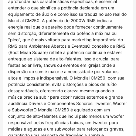
aprofundar nas características específicas, é essencial
entender o que significa a potência declarada em um
equipamento de áudio e como isso se traduz no uso real do
Mondial CM250. A potência de 2000W RMS indica a
energia real que o aparelho pode fornecer continuamente
sem distorção, diferentemente da potência máxima ou
"pico", que é mais voltada para marketing.Importância do
RMS para Ambientes Abertos e EventosO conceito de RMS
(Root Mean Square) reflete a potência contínua e estável
entregue ao sistema de alto-falantes. Isso é crucial para
festas ao ar livre, shows ou eventos em igrejas onde a
dispersão do som é maior e a necessidade por volumes
altos e limpos é indispensável. O Mondial CM250, com sua
potência consistente, evita distorções e picos de ruído
desagradáveis, oferecendo clareza mesmo quando a
música precisa subir para cobrir ruídos externos e grande
audiência.Drivers e Componentes Sonoros: Tweeter, Woofer
e SubwooferO Mondial CM250 é equipado com um
conjunto de alto-falantes que inclui pelo menos um woofer
responsável pelas frequências baixas, um tweeter para
médias e agudas e um subwoofer para reforçar os graves,
garantindo uma resposta de frequência ampla e