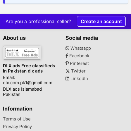
Are you a professional seller?
Create an account
About us
Social media
Whatsapp
Facebook
Pinterest
DLX ads Free classifieds
in Pakistan dlx ads
Twitter
Email:
LinkedIn
dlx.com.pk1@gmail.com
DLX ads Islamabad
Pakistan
Information
Terms of Use
Privacy Policy