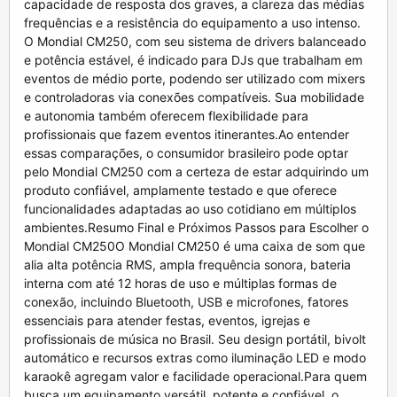
capacidade de resposta dos graves, a clareza das médias
frequências e a resistência do equipamento a uso intenso.
O Mondial CM250, com seu sistema de drivers balanceado
e potência estável, é indicado para DJs que trabalham em
eventos de médio porte, podendo ser utilizado com mixers
e controladoras via conexões compatíveis. Sua mobilidade
e autonomia também oferecem flexibilidade para
profissionais que fazem eventos itinerantes.Ao entender
essas comparações, o consumidor brasileiro pode optar
pelo Mondial CM250 com a certeza de estar adquirindo um
produto confiável, amplamente testado e que oferece
funcionalidades adaptadas ao uso cotidiano em múltiplos
ambientes.Resumo Final e Próximos Passos para Escolher o
Mondial CM250O Mondial CM250 é uma caixa de som que
alia alta potência RMS, ampla frequência sonora, bateria
interna com até 12 horas de uso e múltiplas formas de
conexão, incluindo Bluetooth, USB e microfones, fatores
essenciais para atender festas, eventos, igrejas e
profissionais de música no Brasil. Seu design portátil, bivolt
automático e recursos extras como iluminação LED e modo
karaokê agregam valor e facilidade operacional.Para quem
busca um equipamento versátil, potente e confiável, o