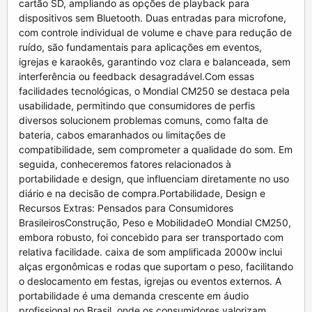
cartão SD, ampliando as opções de playback para
dispositivos sem Bluetooth. Duas entradas para microfone,
com controle individual de volume e chave para redução de
ruído, são fundamentais para aplicações em eventos,
igrejas e karaokês, garantindo voz clara e balanceada, sem
interferência ou feedback desagradável.Com essas
facilidades tecnológicas, o Mondial CM250 se destaca pela
usabilidade, permitindo que consumidores de perfis
diversos solucionem problemas comuns, como falta de
bateria, cabos emaranhados ou limitações de
compatibilidade, sem comprometer a qualidade do som. Em
seguida, conheceremos fatores relacionados à
portabilidade e design, que influenciam diretamente no uso
diário e na decisão de compra.Portabilidade, Design e
Recursos Extras: Pensados para Consumidores
BrasileirosConstrução, Peso e MobilidadeO Mondial CM250,
embora robusto, foi concebido para ser transportado com
relativa facilidade. caixa de som amplificada 2000w inclui
alças ergonômicas e rodas que suportam o peso, facilitando
o deslocamento em festas, igrejas ou eventos externos. A
portabilidade é uma demanda crescente em áudio
profissional no Brasil, onde os consumidores valorizam