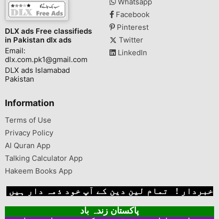
Whatsapp
Facebook
Pinterest
DLX ads Free classifieds
in Pakistan dlx ads
Twitter
Email:
LinkedIn
dlx.com.pk1@gmail.com
DLX ads Islamabad
Pakistan
Information
Terms of Use
Privacy Policy
Al Quran App
Talking Calculator App
Hakeem Books App
خبردار ! تمام لین دین کے آپ خود ذمہ دار ہیں
پاکستان زندہ باد