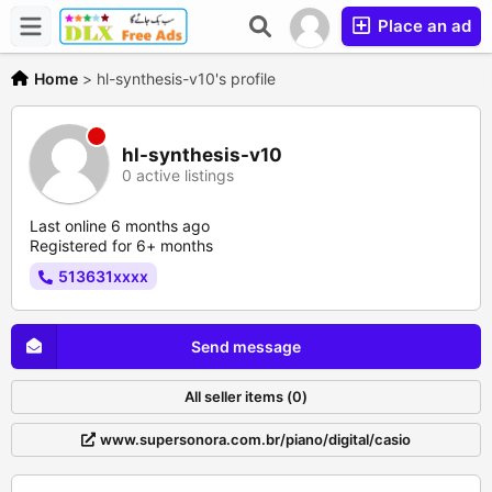
Place an ad
Home
>
hl-synthesis-v10's profile
hl-synthesis-v10
0 active listings
Last online 6 months ago
Registered for 6+ months
513631xxxx
Send message
All seller items (0)
www.supersonora.com.br/piano/digital/casio