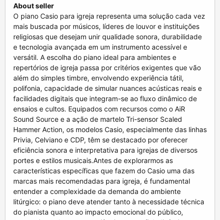
About seller
O piano Casio para igreja representa uma solução cada vez mais buscada por músicos, líderes de louvor e instituições religiosas que desejam unir qualidade sonora, durabilidade e tecnologia avançada em um instrumento acessível e versátil. A escolha do piano ideal para ambientes e repertórios de igreja passa por critérios exigentes que vão além do simples timbre, envolvendo experiência tátil, polifonia, capacidade de simular nuances acústicas reais e facilidades digitais que integram-se ao fluxo dinâmico de ensaios e cultos. Equipados com recursos como o AiR Sound Source e a ação de martelo Tri-sensor Scaled Hammer Action, os modelos Casio, especialmente das linhas Privia, Celviano e CDP, têm se destacado por oferecer eficiência sonora e interpretativa para igrejas de diversos portes e estilos musicais.Antes de explorarmos as características específicas que fazem do Casio uma das marcas mais recomendadas para igreja, é fundamental entender a complexidade da demanda do ambiente litúrgico: o piano deve atender tanto à necessidade técnica do pianista quanto ao impacto emocional do público, proporcionando uma experiência sonora fiel, dinâmica e envolvente. Vamos analisar como a tecnologia Casio se conecta diretamente com essas necessidades.Tecnologia Avançada para Expressividade e Realismo SonoroAiR Sound Source: A Alma dos Concertos na IgrejaO que diferencia o piano Casio para igreja é, incontestavelmente, o AiR (Acoustic and Intelligent Resonator) Sound Source. Trata-se de um sistema sofisticado que reproduz com precisão o timbre de pianos de concerto. Diferente das amostras convencionais, o AiR gera sons que evoluem organicamente a partir da profundidade da nota tocada, respeitando nuances de dinâmica e expressividade exigidas pela música litúrgica. Isso garante que sons graves possuam riqueza e textura, enquanto agudos brilhem sem perder o corpo característico do piano acústico. Para um pianista em igreja, essa qualidade significa transformar cada execução em uma verdadeira ambientação sonora, capaz de emocionar e inspirar a congregação.Multi-dimensional Morphing para Dinâmica Real e Transições SuavesUma das maiores dificuldades encontradas por músicos em ambientes ao vivo, como cultos e celebrações, é capturar as sutilezas da performance, do pianíssimo ao fortíssimo, sem saltos abruptos de timbre. A tecnologia Multi-dimensional Morphing do Casio responde a essa dor ao permitir transições fluidas entre diferentes camadas de som, simulando perfeitamente o comportamento acústico de um piano de cauda. Isso significa que a ressonância das cordas, o impacto do martelo e até mesmo as vibrações internas naturais são recriadas digitalmente, oferecendo um controle expressivo muito mais rico, necessário para músicas que envolvem variações emotivas e dinâmicas frequentes típicas no repertório de igreja.Tri-sensor Scaled Hammer Action: Tato e Resposta para Sensibilidade EmocionalO toque é parte indissociável da experiência pianística, e aqui entra o componente fundamental da Tri-sensor Scaled Hammer Action. Com três sensores posicionados estrategicamente para captar a velocidade e a profundidade de cada toque, o mecanismo replica com extrema fidelidade a sensação tátil do piano acústico, incluindo o comportamento do martelo e o peso progressivo das teclas. Para o pianista da igreja, isso traduz-se em capacidade maior para técnicas avançadas como legato, staccato e repetição rápida, essenciais para conduzir melodias de louvor e acompanhamento harmônico com máxima naturalidade e expressão.Ressonâncias Acústicas Detalhadas: String Resonance, Damper Resonance e Key Off EffectsPara dar ainda mais realismo, os pianos Casio para igreja incorporam simulações específicas de string resonance (ressonância das cordas), damper resonance (ressonância dos abafadores) e efeitos de key off. Esses elementos recriam o prolongamento e a interação vibracional das cordas como um piano acústico, proporcionando riqueza sonora no momento em que a tecla é liberada. Num contexto litúrgico, onde muitos momentos são marcados por músicas contemplativas ou interlúdios, essa profundidade sonora entrega uma atmosfera perfeita para reflexão, ora criando clima meditativo, ora intensificando passagens mais impactantes.Design, Portabilidade e Integração Tecnológica para Versatilidade em Cultos e EnsaiosA segunda face do problema dos músicos em igrejas está na infraestrutura e integração dos equipamentos. Muitas vezes o espaço é limitado, o transporte é frequente e as demandas por conectividade são altas. Os pianos Casio pensam nisso, unindo conforto, portabilidade e recursos conectivos.Compactação Inteligente sem Perda de Qualidade Sonora e MecânicaDiferente de pianos digitais tradicionais volumosos, vários modelos da linha Casio, especialmente os da série Privia e CDP, oferecem design ultrafino e leve, facilitando o transporte para cultos externos, reuniões de ministérios e até para uso residencial de músicos que moram em apartamentos. Esse formato compacto, aliado à estrutura robusta, não compromete o sistema de martelos nem a saída acústica, permitindo que o instrumento mantenha a potência necessária para arrepiar em um ambiente grande sem a necessidade de amplificação excessiva.Teclado com Toque "Ebony & Ivory": Conforto e RealismoOutro aspecto relevante para o uso prolongado em igreja é o contato físico com o instrumento. As teclas com revestimento do tipo Ebony & Ivory Feel simulam a textura natural do marfim e da madeira utilizada em pianos acústicos premium, reduzindo o suor e facilitando a execução mais precisa e confortável, principalmente durante performances longas ou sessões de estudo intensas. Pianistas e estudantes se beneficiam diretamente dessa característica, já que as mãos permanecem firmes e a resposta táctil é constante, evitando fadiga e erros de digitação.Bluetooth MIDI e Conectividade com o App Chordana: Amplificando Recursos para Educação e CriaçãoAlém da estrutura física e sonora, a conectividade representa um diferencial de peso. A presença de Bluetooth MIDI em modelos recentes possibilita a conexão sem fio com tablets, smartphones e computadores, abrindo um leque imenso para composição, gravação, produção de arranjos e aprendizado interativo. O aplicativo Chordana da Casio amplia essa experiência, permitindo controle total sobre o piano, edição de timbres e uso de ferramentas pedagógicas. Para ministérios musicais que trabalham em equipe, essa integração facilita ensaios adaptados, divisão de partes e gravação de setlists, otimizando o tempo e aprimorando a qualidade.Polifonia, Durabilidade e Manutenção: Garantias para Uso Contínuo em Ambiente de IgrejaO ritmo intenso de atividades em igrejas exige que o instrumento seja capaz de lidar com altos volumes de notas simultâneas e múltiplas apresentações consecutivas. Isso traz à tona demandas específicas de polifonia, resistência e facilidade de manutenção.Polifonia Elevada para Músicas Complexas e Acompanhamentos ElaboradosMuitas igrejas executam músicas que combinam linhas melódicas, harmonias densas e arranjos polifônicos complexos envolvendo teclado, órgão e outras vozes. Os pianos Casio para igreja normalmente oferecem polifonia de 192 vozes ou mais, conforme as especificações dos modelos avançados das linhas Privia e Celviano. Essa capacidade garante que notas sustentadas não sejam cortadas prematuramente, evitando clipes indesejados e perda da riqueza do arranjo—algo imprescindível para repertórios contemporâneos e clássicos usados nos cultos.Durabilidade da Construção e Componentes para Uso ContínuoO uso constante dos instrumentos em igrejas, incluindo transporte frequente e mudanças de ambientes, requer uma construção robusta. Casio emprega materiais resistentes na estrutura do teclado e carcaça, com mecanismos que suportam desgaste contínuo sem comprometer a resposta ou afinação. A ausência de partes móveis complexas encontradas em pianos acústicos também reduz a necessidade de ajustes constantes, uma vantagem valiosa para locais com suporte técnico limitado.Baixa Necessidade de Manutenção e Facilidade de ReparosOutro benefício prático é a quase inexistente necessidade de afinação tradicional, já que o som é digitalmente gerado. piano digital casio músicos e líderes de louvor da preocupação com oscilações sonoras por variações climáticas comuns em templos antigos. Pequenos reparos focam em conectividade e manutenção das teclas ou alto-falantes integrados, procedimentos simples e acessíveis em comparação com pianos acústicos convencionais, o que torna o Casio ideal para quem precisa de segurança de uso a longo prazo com custos controlados.Escolha de Modelos Casio para Igreja: Análise dos Principais SériesCompreender as diferenças entre as séries Casio auxilia na decisão do piano para atender às reais necessidades da igreja e seus músicos, equilibrando orçamento, funcionalidades e qualidade sonora.Privia: Portabilidade e Tecnologia Avançada para Pequenas e Médias IgrejasA linha Privia é reconhecida por oferecer o melhor custo-benefício com múltiplos recursos tecnológicos, destacando-se pela ação de martelo Tri-sensor e o AiR Sound Source com ressonâncias sofisticadas. Modelos como o Privia PX-870 trazem alto-falantes integrados potentes, polifonia de 256 vozes, tecla texturizada ebony & ivory e conectividade Bluetooth MIDI, recomendados para igrejas em espaços médios e músicos que precisam transportar o piano para eventos externos sem perder qualidade sonora.Celviano: A Linha Premium para Ambientes que Demandam Sonoridade de ConcertosPara igrejas maiores ou ministérios que buscam som verdadeiramente próximo ao piano de cauda acústico, a linha Celviano entrega uma experiência imersiva com amostras de piano de concerto e sistemas acústicos híbridos em modelos superiores. A ação mecânica é refinada para máxima precisão e toque natural, ideal para profissionais e estudantes avançados que realizam performances exigentes ou gravações litúrgicas com necessidade de alta fidelidade so