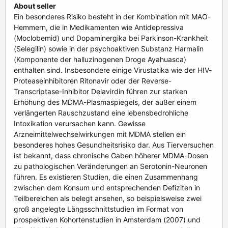
About seller
Ein besonderes Risiko besteht in der Kombination mit MAO-
Hemmern, die in Medikamenten wie Antidepressiva
(Moclobemid) und Dopaminergika bei Parkinson-Krankheit
(Selegilin) sowie in der psychoaktiven Substanz Harmalin
(Komponente der halluzinogenen Droge Ayahuasca)
enthalten sind. Insbesondere einige Virustatika wie der HIV-
Proteaseinhibitoren Ritonavir oder der Reverse-
Transcriptase-Inhibitor Delavirdin führen zur starken
Erhöhung des MDMA-Plasmaspiegels, der außer einem
verlängerten Rauschzustand eine lebensbedrohliche
Intoxikation verursachen kann. Gewisse
Arzneimittelwechselwirkungen mit MDMA stellen ein
besonderes hohes Gesundheitsrisiko dar. Aus Tierversuchen
ist bekannt, dass chronische Gaben höherer MDMA-Dosen
zu pathologischen Veränderungen an Serotonin-Neuronen
führen. Es existieren Studien, die einen Zusammenhang
zwischen dem Konsum und entsprechenden Defiziten in
Teilbereichen als belegt ansehen, so beispielsweise zwei
groß angelegte Längsschnittstudien im Format von
prospektiven Kohortenstudien in Amsterdam (2007) und