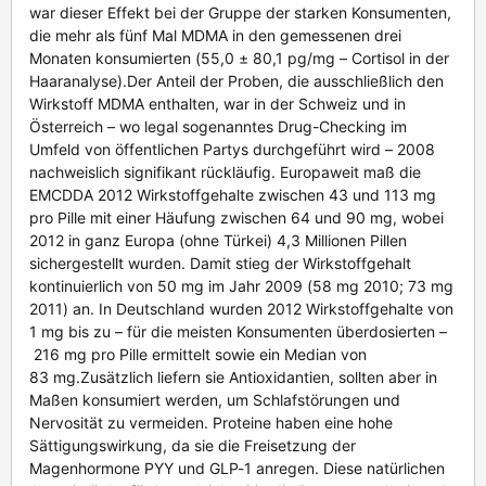
war dieser Effekt bei der Gruppe der starken Konsumenten,
die mehr als fünf Mal MDMA in den gemessenen drei
Monaten konsumierten (55,0 ± 80,1 pg/mg – Cortisol in der
Haaranalyse).Der Anteil der Proben, die ausschließlich den
Wirkstoff MDMA enthalten, war in der Schweiz und in
Österreich – wo legal sogenanntes Drug-Checking im
Umfeld von öffentlichen Partys durchgeführt wird – 2008
nachweislich signifikant rückläufig. Europaweit maß die
EMCDDA 2012 Wirkstoffgehalte zwischen 43 und 113 mg
pro Pille mit einer Häufung zwischen 64 und 90 mg, wobei
2012 in ganz Europa (ohne Türkei) 4,3 Millionen Pillen
sichergestellt wurden. Damit stieg der Wirkstoffgehalt
kontinuierlich von 50 mg im Jahr 2009 (58 mg 2010; 73 mg
2011) an. In Deutschland wurden 2012 Wirkstoffgehalte von
1 mg bis zu – für die meisten Konsumenten überdosierten –
216 mg pro Pille ermittelt sowie ein Median von
83 mg.Zusätzlich liefern sie Antioxidantien, sollten aber in
Maßen konsumiert werden, um Schlafstörungen und
Nervosität zu vermeiden. Proteine haben eine hohe
Sättigungswirkung, da sie die Freisetzung der
Magenhormone PYY und GLP-1 anregen. Diese natürlichen