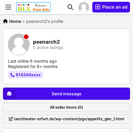
Place an ad
Home
>
peenarch2's profile
peenarch2
0 active listings
Last online 6 months ago
Registered for 6+ months
614344xxxx
Send message
All seller items (0)
tanztheater-erfurt.de/wp-content/pgs/appetitz_gler_1.html