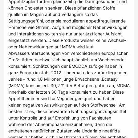
Appetitzügler fördern gleichzeitig die Darmgesundheit und
können Cholesterin senken. Diese pflanzlichen Stoffe
quellen im Magen auf und verlängern so das
Sättigungsgefühl, oder sie modulieren appetitregulierende
Hormone wie Ghrelin. Aufgrund möglicher Nebenwirkungen
und Interaktionen sollten sie nur unter ärztlicher Aufsicht
eingesetzt werden. Diese Produkte weisen keine Wechsel-
oder Nebenwirkungen auf.MDMA wird laut
Abwasseruntersuchungen von verschiedenen europäischen
Großstädten nachweislich hauptsächlich am Wochenende
konsumiert. Schätzungen der EMCDDA zufolge haben in
ganz Europa im Jahr 2012 – innerhalb des zurückliegenden
Jahres – rund 1,8 Millionen junge Erwachsene „Ecstasy“
(MDMA) konsumiert. 30,2 % der Befragten gaben an, MDMA
innerhalb der letzten 30 Tage konsumiert zu haben.Diese
Appetithemmer sind für Veganer geeignet und haben
keinen negativen Auswirkungen auf den Stoffwechsel. Am
besten ist es, diese bewährten Nahrungsergänzungsmittel
unter Kontrolle und auf Empfehlung von Fachleuten
während der Abnehmphase einzunehmen, denn die
enthaltenen natürlichen Zutaten wie Undaria pinnatifida
werden dir helfen, dich gesättigter zu fühlen. Sie enthalten