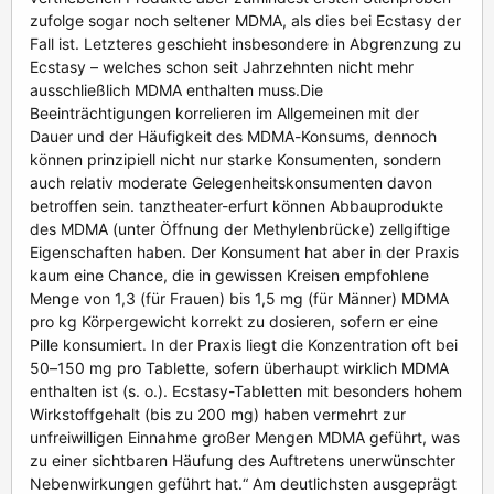
zufolge sogar noch seltener MDMA, als dies bei Ecstasy der
Fall ist. Letzteres geschieht insbesondere in Abgrenzung zu
Ecstasy – welches schon seit Jahrzehnten nicht mehr
ausschließlich MDMA enthalten muss.Die
Beeinträchtigungen korrelieren im Allgemeinen mit der
Dauer und der Häufigkeit des MDMA-Konsums, dennoch
können prinzipiell nicht nur starke Konsumenten, sondern
auch relativ moderate Gelegenheitskonsumenten davon
betroffen sein. tanztheater-erfurt können Abbauprodukte
des MDMA (unter Öffnung der Methylenbrücke) zellgiftige
Eigenschaften haben. Der Konsument hat aber in der Praxis
kaum eine Chance, die in gewissen Kreisen empfohlene
Menge von 1,3 (für Frauen) bis 1,5 mg (für Männer) MDMA
pro kg Körpergewicht korrekt zu dosieren, sofern er eine
Pille konsumiert. In der Praxis liegt die Konzentration oft bei
50–150 mg pro Tablette, sofern überhaupt wirklich MDMA
enthalten ist (s. o.). Ecstasy-Tabletten mit besonders hohem
Wirkstoffgehalt (bis zu 200 mg) haben vermehrt zur
unfreiwilligen Einnahme großer Mengen MDMA geführt, was
zu einer sichtbaren Häufung des Auftretens unerwünschter
Nebenwirkungen geführt hat.“ Am deutlichsten ausgeprägt