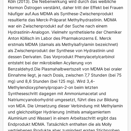
Köln (2013). Die Nebenwirkung wird durch das weibliche
Hormon Östrogen verstärkt, daher tritt der Effekt bei Frauen
häufiger auf.Aus MDMA als Synthese-Zwischenprodukt
resultierte das Merck-Präparat Methylhydrastinin. MDMA
war ein Zwischenprodukt auf der Suche nach einem
Hydrastinin-Analogon. Vielmehr synthetisierte der Chemiker
Anton Köllisch im Labor des Pharmakonzerns E. Merck
erstmals MDMA (damals als Methylsafrylamin bezeichnet)
als Zwischenprodukt der Synthese von Hydrastinin und
dessen Derivaten. Das Vorprodukt Phenylacetylcarbinol
entsteht bei der mikrobiellen Acylierung von
Benzaldehyd.Die Plasmahalbwertszeit von MDMA bei oraler
Einnahme liegt, je nach Dosis, zwischen 7,7 Stunden (bei 75
mg) und 8,6 Stunden (bei 125 mg). Wird 3,4-
Methylendioxyphenylpropan-2-on beim letzten
Syntheseschritt dagegen mit Ammoniumacetat und
Natriumcyanoborhydrid umgesetzt, führt dies zur Bildung
von MDA. Die Umsetzung dieser Verbindung mit Methylamin
und gleichzeitiger Hydrierung (mittels amalgamiertem
Aluminium und Wasser) in einem Arbeitsschritt ergibt das
Endprodukt MDMA. Tatsächlich enthalten die als Molly
vertriebenen Produkte aber zumindest ersten Stichproben