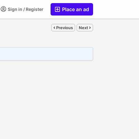
Place an ad
Sign in / Register
Previous
Next