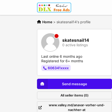
Home
>
skatesnail14's profile
skatesnail14
0 active listings
Last online 6 months ago
Registered for 6+ months
606341xxxx
Send message
All seller items (0)
www.valley.md/anavar-vorher-und-
nachher-at