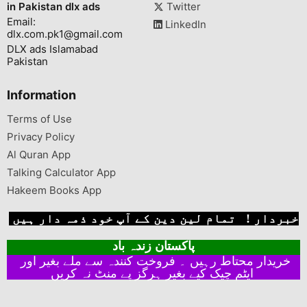
in Pakistan dlx ads
Twitter
Email:
LinkedIn
dlx.com.pk1@gmail.com
DLX ads Islamabad
Pakistan
Information
Terms of Use
Privacy Policy
Al Quran App
Talking Calculator App
Hakeem Books App
خبردار ! تمام لین دین کے آپ خود ذمہ دار ہیں
پاکستان زندہ باد
خریدار محتاط رہیں ۔ فروخت کنندہ سے ملے بغیر اور
ایٹم چیک کیے بغیر ہرگز پے منٹ نہ کریں