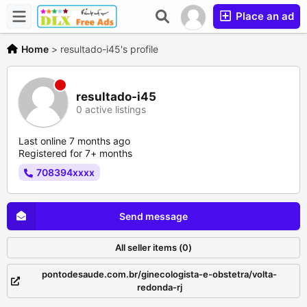
Place an ad
Home
>
resultado-i45's profile
resultado-i45
0 active listings
Last online 7 months ago
Registered for 7+ months
708394xxxx
Send message
All seller items (0)
pontodesaude.com.br/ginecologista-e-obstetra/volta-
redonda-rj