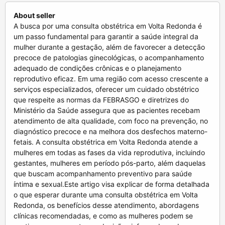
About seller
A busca por uma consulta obstétrica em Volta Redonda é um passo fundamental para garantir a saúde integral da mulher durante a gestação, além de favorecer a detecção precoce de patologias ginecológicas, o acompanhamento adequado de condições crônicas e o planejamento reprodutivo eficaz. Em uma região com acesso crescente a serviços especializados, oferecer um cuidado obstétrico que respeite as normas da FEBRASGO e diretrizes do Ministério da Saúde assegura que as pacientes recebam atendimento de alta qualidade, com foco na prevenção, no diagnóstico precoce e na melhora dos desfechos materno-fetais. A consulta obstétrica em Volta Redonda atende a mulheres em todas as fases da vida reprodutiva, incluindo gestantes, mulheres em período pós-parto, além daquelas que buscam acompanhamento preventivo para saúde íntima e sexual.Este artigo visa explicar de forma detalhada o que esperar durante uma consulta obstétrica em Volta Redonda, os benefícios desse atendimento, abordagens clínicas recomendadas, e como as mulheres podem se sentir seguras para tomar decisões informadas sobre seu corpo e saúde reprodutiva.Importância da Consulta Obstétrica para Mulheres em Volta RedondaO acompanhamento obstétrico é essencial para orientar a saúde da mulher desde o planejamento da gravidez, passando pelo pré-natal, até o pós-parto. Em Volta Redonda, a consulta obstétrica proporciona:Identificação precoce de condições que podem afetar a gestação, como diabetes gestacional, hipertensão, anemia e infecções.Educação sobre hábitos saudáveis, alimentação balanceada, atividade física e redução de fatores de risco, alinhados às recomendações do Ministério da Saúde.Acompanhamento do crescimento e desenvolvimento fetal com exames de obstetrícia essenciais, como ultrassonografias morfológicas que detectam alterações estruturais.Prevenção de complicações que possam colocar em risco a saúde da mãe e do bebê, incluindo o diagnóstico e tratamento de pré-eclâmpsia.Empoderamento feminino para decisões conscientes sobre métodos contraceptivos, planejamento familiar e cuidados pós-parto.Além do pré-natal, uma consulta obstétrica também acompanha a mulher em períodos críticos como menopausa, auxiliando na gestão dos sintomas e prevenção de doenças osteometabólicas e cardiovasculares.Contexto local: desafios e oportunidades em Volta RedondaVolta Redonda possui uma rede de saúde pública e privada que oferece acesso a serviços de saúde da mulher, mas ainda enfrenta desafios relacionados à educação em saúde, adesão ao pré-natal e acesso oportuno a exames diagnósticos. A consulta obstétrica atua como ponte para a superação dessas barreiras, promovendo maior adesão ao acompanhamento regular e redução das taxas de complicações gestacionais. A integração dos protocolos nacionais às realidades locais é fundamental para um atendimento humanizado e efetivo.Conhecer o papel e as etapas da consulta obstétrica é o próximo passo para entender como esses cuidados se materializam na prática clínica.O que Esperar Durante a Consulta Obstétrica em Volta RedondaAo buscar uma consulta obstétrica em Volta Redonda, a mulher deve estar ciente das etapas clínicas que compõem o atendimento e dos exames que poderão ser solicitados, conforme os protocolos da FEBRASGO.Anamnese detalhada e avaliação do histórico reprodutivoO atendimento inicia-se com uma entrevista minuciosa, na qual o médico coleta informações sobre:Histórico menstrual e reprodutivo, incluindo gestações anteriores, partos e abortos.Condições clínicas pré-existentes, como hipertensão arterial, diabetes, doenças autoimunes ou infecções sexualmente transmissíveis.Hábitos de vida, uso de substâncias e fatores sociais que possam afetar a saúde materno-fetal.Esta fase é crucial para identificar riscos específicos e personalizar o plano de cuidado.Exame físico e avaliação ginecológicaO exame físico inclui aferição da pressão arterial, peso, altura e outros sinais vitais. A avaliação ginecológica compreende:Inspeção e palpação abdominal para avaliar o tamanho uterino e possíveis alterações.Exame especular e toque vaginal, quando indicado, para avaliar o colo do útero e detectar infecções ou outras alterações.Exames solicitados podem variar, mas geralmente incluem o Papanicolau para rastreamento do câncer de colo uterino, hemograma completo, tipagem sanguínea, sorologias para HIV, sífilis, hepatites virais, e exames de urina.Solicitação de exames complementaresO uso de ultrassom obstétrico é fundamental para acompanhar o desenvolvimento fetal, avaliar a vitalidade do embrião e identificar alterações anatômicas. Em Volta Redonda, os serviços de imagem são amplamente disponíveis, permitindo a realização do exame logo no primeiro trimestre. Conforme a evolução da gestação, o ultrassom morfológico, geralmente realizado entre 18 e 24 semanas, é uma ferramenta padrão que detecta malformações congênitas e auxilia no planejamento do parto.Orientações individualizadas e suporte emocionalFinalmente, o médico oferece orientações sobre:Cuidados com a alimentação, ingestão adequada de ácido fólico e suplementação de ferro.Vacinação, especialmente contra gripe e tétano, fundamentais para a proteção materna e fetal.A importância da prática de atividades físicas adaptadas e do controle do estresse durante a gestação.Encorajamento para que a gestante participe dos programas de educação em saúde disponíveis na rede pública e privada em Volta Redonda.Além do aspecto clínica, o acolhimento psicológico e o vínculo estabelecido durante a consulta contribuem para a adesão ao pré-natal e para a redução do medo e ansiedade comuns nessa fase.Após entender os procedimentos básicos da consulta obstétrica, é essencial explorar os momentos mais adequados para buscar atendimento e identificar sinais de alerta.Quando Procurar a Consulta Obstétrica e Sinais de Alerta Durante a GestaçãoA melhora dos desfechos maternos e neonatais depende diretamente do início precoce e da regularidade do acompanhamento prenatal. O Ministério da Saúde recomenda que a primeira consulta obstétrica aconteça idealmente até a 12ª semana gestacional.Períodos-chave para realização de consulta obstétrica em Volta RedondaMulheres que desejam engravidar devem realizar consulta pré-concepcional, com avaliação clínica completa para identificar fatores de risco. Durante a gravidez, as consultas devem ocorrer em intervalos regulares, geralmente mensal até a 28ª semana, quinzenal até 36 semanas, e semanal até o parto.Além disso, mulheres podem buscar a consulta obstétrica para orientações sobre métodos contraceptivos, manejo de doenças crônicas, investigação de sintomas ginecológicos ou acompanhamento da saúde após o parto.Sinais que indicam necessidade de atendimento imediatoÉ fundamental que as gestantes estejam atentas e busquem atendimento em caso de:Sangramento vaginal intenso ou persistente.Dores abdominais fortes e contínuas.Perda de líquido amniótico antes do trabalho de parto.Movimentação fetal reduzida ou ausente.Edema (inchaço) significativo em mãos, rosto ou pernas associado a dores de cabeça intensas ou visão embaçada.Febre alta persistente que pode indicar infecção.O reconhecimento desses sinais de alerta e a procura pronta por uma consulta ou serviço de emergência reduz complicações graves, como trabalho de parto prematuro, pré-eclâmpsia grave e ruptura prematura de membranas.A partir do momento em que a mulher inicia seu acompanhamento, é fundamental entender os tratamentos disponíveis e as abordagens que podem ser adotadas durante o cuidado obstétrico.Abordagens Clínicas e Tratamentos Disponíveis na Consulta Obstétrica em Volta RedondaO tratamento e o manejo médico durante a consulta obstétrica em Volta Redonda seguem protocolos rigorosos para assegurar a segurança da mãe e do bebê, respeitando as orientações estabelecidas pela FEBRASGO e pelo Ministério da Saúde.Manejo de condições clínicas comuns na gravidezDurante o pré-natal, é comum o diagnóstico e o tratamento de condições que colocam em risco a gestação. Entre elas, destacam-se:Diabetes gestacional: caracterizado pelo aumento da glicose no sangue durante a gravidez. O controle é realizado com mudanças na alimentação, exercícios físicos adequados e, se necessário, uso de insulina.Hipertensão arterial: monitoramento rigoroso da pressão, uso de medicações seguras para gestantes e avaliação constante para evitar complicações como pré-eclâmpsia.Anemia: muito frequente na gestação, o tratamento inclui suplementação com ferro oral, conforme a demanda hematológica identificada em exames.Infecções: como a candidíase vaginal e infecções urinárias são diagnosticadas e tratadas com medicamentos seguros para o feto, protegendo a saúde materna e prevenindo parto prematuro.Orientações sobre métodos contraceptivos e planejamento familiarA consulta obstétrica também é momento oportuno para discutir e orientar sobre os diversos métodos contraceptivos, fortalecendo a autonomia da mulher sobre seu planejamento familiar. obstetra volta redonda rj , o acesso a métodos como pílulas anticoncepcionais, dispositivos intrauterinos (DIU), injetáveis, adesivos e métodos naturais são amplamente ofertados.O médico avalia fatores individuais e oferece orientações detalhadas para a escolha segura e eficaz do método, considerando saúde geral, hábitos, e expectativas reprodutivas.Manejo do pós-parto e saúde da mulherA assistência após o parto visa a recuperação feminina, orientação sobre amamentação, retorno da fertilidade e cuidados com eventuais complicações, como depressão pós-parto e disfunções sexuais. Este acompanhamento evita o abandono do cuidado em saúde e melhora a qualidade de vida da mulher.Depois do aspecto clínico e de tratamentos, é importante reforçar estratégias para prevenção e promoção da saúde da mulher, diminuindo riscos em todas as fases do ciclo reprodutivo.Prevenção e Promoção da Saúde na Consulta ObstétricaO enfoque preventivo da consulta obstétrica é um diferencial decisivo em Volta Redonda, pois desde a avaliação pré-co