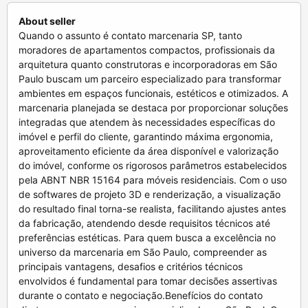
About seller
Quando o assunto é contato marcenaria SP, tanto moradores de apartamentos compactos, profissionais da arquitetura quanto construtoras e incorporadoras em São Paulo buscam um parceiro especializado para transformar ambientes em espaços funcionais, estéticos e otimizados. A marcenaria planejada se destaca por proporcionar soluções integradas que atendem às necessidades específicas do imóvel e perfil do cliente, garantindo máxima ergonomia, aproveitamento eficiente da área disponível e valorização do imóvel, conforme os rigorosos parâmetros estabelecidos pela ABNT NBR 15164 para móveis residenciais. Com o uso de softwares de projeto 3D e renderização, a visualização do resultado final torna-se realista, facilitando ajustes antes da fabricação, atendendo desde requisitos técnicos até preferências estéticas. Para quem busca a excelência no universo da marcenaria em São Paulo, compreender as principais vantagens, desafios e critérios técnicos envolvidos é fundamental para tomar decisões assertivas durante o contato e negociação.Benefícios do contato direto com uma marcenaria especializada em São PauloO mercado paulista é caracterizado por apartamentos com espaço reduzido, layouts diversificados e exigências particulares quanto à funcionalidade dos móveis. Entrar em contato com uma marcenaria SP confiável garante atendimento personalizado com respaldo técnico e criatividade para soluções sob medida, superando produtos prontos e modulados encontrados em grandes lojas. Isso traz benefícios tangíveis:Otimização e personalização do espaçoMóveis planejados potencializam cada centímetro útil, solução essencial para imóveis comuns em São Paulo, que frequentemente possuem áreas restritas na cozinha, sala, quartos e varanda. Com o uso dos conceitos de ergonomia e otimização de espaços aliados aos parâmetros ABNT NBR 15164, o projetista marcenaria cria layouts que facilitam deslocamentos, organização de utensílios e conforto visual. São comuns embutidos estratégicos, como nichos para iluminação embutida LED e gavetas com corrediças telescópicas que evitam deslizamento brusco.Qualidade e conformidade com normas técnicas brasileirasAo entrar em contato com executores que sigam a ABNT NBR 15164 e trabalharem sob paradigmas do setor conforme ABIMÓVEL, o cliente assegura móveis resistentes, duráveis e seguros. Materiais aprovados, dimensões corretas, ferragens padrão como dobradiças caneco e sistemas soft close de marcas renomadas (Blum, Hettich) garantem funcionamento preciso e conforto diário, além de prolongar a vida útil da peça.Valorização do imóvel e impacto na revendaEmpreendimentos imobiliários rigorosos em São Paulo privilegiam um móvel planejado de alta qualidade capaz de melhorar a percepção do imóvel e sua avaliação no mercado secundário. Apartamentos com marcenaria personalizada e acabamentos tipo laca UV ou BP apresentam maior atratividade frente a compradores ou locatários, refletindo no preço de venda ou aluguel. Além disso, a instalação correta evita problemas futuros que diminuem o valor agregado, como desgaste precoce por umidade típica do clima paulistano.Acessibilidade e comunicação clara no processoO contato inicial na marcenaria deve incluir visita técnica, levantamento detalhado (medição técnica), troca transparente de informações e apresentação de orçamento realista, respeitando os prazos de entrega e montagem, essenciais para evitar atrasos em reformas de apartamentos, muito frequentes na capital paulista. A comunicação precisa, com uso de recursos visuais e testes de ergonomia, reduz dúvidas, retrabalhos e custos adicionais.Entender esses benefícios facilita um diálogo construtivo entre o cliente e profissionais especializados, servindo de base sólida para o próximo passo do projeto.Principais dores resolvidas pela marcenaria planejada no contexto residencial paulistaAs caraterísticas do mercado imobiliário em São Paulo apresentam desafios específicos que uma marcenaria bem estruturada consegue mitigar com soluções técnicas avançadas e sob medida.Limitação de área útil e necessidade de multifuncionalidadeA maioria dos apartamentos paulistanos possui metragens compactas, exigindo móveis inteligentes que se adaptem a múltiplas funções, como camas com compartimento de armazenamento, racks para home office ou sistemas modulares que se transformam de acordo com o uso. A marcenaria customizada possibilita essa versatilidade, aumentando a sensação de amplitude e conforto.Danos causados pela umidade e variações climáticasSão Paulo enfrenta períodos úmidos frequentes, o que exige o uso de materiais resistentes à umidade e tratamentos especiais. Móveis confeccionados em MDP hidrofugado, painéis de MDF com certificação e acabamentos BP resistente à água são indispensáveis. Além disso, técnicas de instalação que evitam contato direto com paredes úmidas e permitem ventilação adequada previnem o apodrecimento e deformação precoce.Restrição em condomínios e legislação municipalRenovações em São Paulo precisam respeitar regras internas de condomínio e a legislação aplicável, como limites de ruído e horários para instalação. Um parceiro de marcenaria atualizado está sempre pautado na conformidade para evitar multas, embargos e consequentemente transtornos ao cliente. Isso inclui instalação silenciosa utilizando ferramentas apropriadas e ferragens que não gerem ruído intenso na abertura e fechamento.Custos de materiais, mão de obra e prazos apertadosO desafio do custo-benefício é frequentemente central. O contato direto com uma marcenaria permite avaliação detalhada entre opções como madeira maciça versus painéis industriais (MDF e MDP), que apesar de mais econômicos devem atender à durabilidade e acabamento desejados. O domínio dos tempos de fabricação, montagem e adequação do cronograma possui impacto decisivo em reformas, pois o atraso gera custos adicionais e frustração.Esses problemas são rotina para consumidores, arquitetos e incorporadoras, que necessitam garantir que o contato com a marcenaria em SP seja produtivo e leve a soluções técnicas eficazes e economicamente viáveis.Aspectos técnicos essenciais ao contatar uma marcenaria em São PauloMais do que encontrar uma marcenaria com boa reputação, é indispensável conhecer os parâmetros técnicos envolvidos para assegurar a qualidade e adequação do projeto.Normatização e ergonomia conforme ABNT NBR 15164A ABNT NBR 15164 define requisitos mínimos para móveis residenciais, como profundidade, largura e altura das peças para garantir conforto e funcionalidade, essenciais em espaços compactos. Móveis de cozinha, por exemplo, devem respeitar distância ideal entre bancada, armários e eletrodomésticos, garantindo eficiência ergonômica no preparo de alimentos. Na marcenaria paulista, esse padrão evita que espaços reduzidos tornem-se desconfortáveis e pouco práticos.Escolha de materiais e sustentabilidade certificadaMateriais utilizados precisam atender não só à resistência, mas também a critérios ambientais, sobretudo na capital paulista, onde a consciência sustentável cresce a cada dia. A escolha de painéis com certificação FSC atesta que a madeira é proveniente de fonte sustentável, reduzindo impacto ambiental. O reconhecimento dessas práticas agrega valor ao imóvel e atende a consumidores conscientes.Ferragens e sistemas de abertura para funcionalidade e durabilidadeUtilizar ferragens renomadas como dobradiças caneco, ferragens soft close e corrediças telescópicas de fabricantes como Blum e Hettich proporciona maior funcionalidade e evita ruídos, desgaste prematuro e acidentes domésticos. Além do conforto operacional, a compatibilidade dessas peças com o design e tipo do móvel garante integração estética e mecânica perfeita.Acabamentos profissionais e resistência ao uso intensoSão Paulo exige acabamentos que resistam ao uso intenso e às condições ambientais. Técnicas como acabamento com laca UV oferecem proteção contra riscos e manchas, enquanto o BP (bastão de pressão) garante um visual liso e uniforme. O acabamento correto, combinado com cuidados na instalação, prolonga a durabilidade do móvel evitando despesas futuras com manutenção ou substituição.Planejamento detalhado, medição técnica e prazo de execuçãoUma etapa crítica é a visita técnica para medição e verificação do local, exclusividade da marcenaria especializada para planejamento preciso do projeto. Somada à elaboração do orçamento e validação do cronograma, esses passos garantem cumprimento do prazo de entrega e montagem - aspectos fundamentais para projetos residenciais e reformas que não podem afetar o cotidiano do cliente.Dominar esses aspectos técnicos proporciona ao usuário final uma experiência tranquila, segura e resultado final alinhado às expectativas, assegurando máxima satisfação.Comparativo técnico e econômico: MDF, MDP e madeira maciça para projetos de marcenaria SPDurante o contato inicial com a marcenaria, surgem dúvidas quanto à escolha ideal de material. A análise técnica detalhada traz clareza para essa decisão.Características do MDF para ambientes residenciaisMDF é um painel de fibras de madeira de média densidade, com superfície lisa e homogênea, ideal para acabamentos como laca UV, que oferece superfícies brilhosas e modernas. É versátil para cortes detalhados e pode ser utilizado em móveis de áreas internas e secas. Porém, exige tratamento adequado para área com incidência de umidade, por ser mais suscetível à absorção hídrica comparado à madeira maciça.Propriedades do MDP e sua aplicabilidadeMDP (Medium Density Particleboard) é composto por partículas de madeira prensadas, possuindo maior resistência a impactos e sendo mais barato que MDF. É comumente aplicado em painéis e corpos de móveis, apresentando boa estabilidade dimensional. Para ambientes úmidos, versões hidrofugadas elevam sua resistência. O acabamento em BP colado proporciona estrutura estética adequada e custo-benefício interessante.Madeira maciça: durabilidade e requinte singularEmbora mais cara, a madeira maciça confere pers