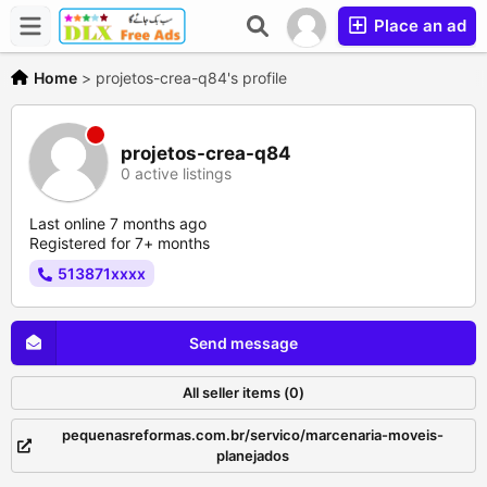
Place an ad
Home
>
projetos-crea-q84's profile
projetos-crea-q84
0 active listings
Last online 7 months ago
Registered for 7+ months
513871xxxx
Send message
All seller items (0)
pequenasreformas.com.br/servico/marcenaria-moveis-
planejados