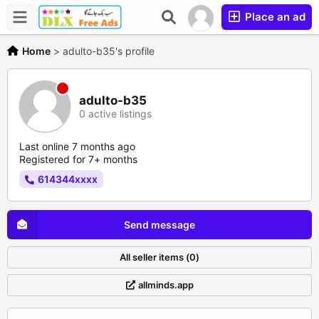
Place an ad
Home
>
adulto-b35's profile
adulto-b35
0 active listings
Last online 7 months ago
Registered for 7+ months
614344xxxx
Send message
All seller items (0)
allminds.app