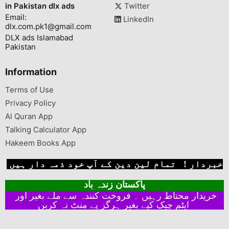
in Pakistan dlx ads
Twitter
Email:
LinkedIn
dlx.com.pk1@gmail.com
DLX ads Islamabad
Pakistan
Information
Terms of Use
Privacy Policy
Al Quran App
Talking Calculator App
Hakeem Books App
خبردار ! تمام لین دین کے آپ خود ذمہ دار ہیں
پاکستان زندہ باد
خریدار محتاط رہیں ۔ فروخت کنندہ سے ملے بغیر اور
ایٹم چیک کیے بغیر ہرگز پے منٹ نہ کریں