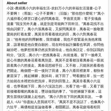
About seller
小說-農婦萬小六的幸福生活-农妇万小六的幸福生活漫畫-公子
不要啊！（舊版）-公子不要啊！（旧版）“那你想什麼呢？”萬小
六遏抑着心懷苦口婆心的問萬春花。 亨德里克斯：電子安魂曲
漫畫 “我沒另外天趣，就是別是哥能夠下田幹活。”萬春花找不出
情由詞窮了。萬小六張萬春花，又探問萬莫非，萬春花一臉敬業
愛崗的盯着友愛，萬莫非而看着彼此的田，萬小六對萬春花
說：“他有他的刑釋解教，我管縷縷，我也不曾緊逼央浼他來職
業，該署都是他自覺自願的，現在時你如許攔着也單調，你問他
融洽吧，他夢想視事仍然反對跟你走，他自身註定，你別誤我的
時分。”說完，萬小六一把推萬春花，向前進着。留下一臉希又
提心吊膽的萬春花看着萬別是。萬莫不是看都沒看萬春花一眼就
跟着萬小六然後走。萬春花想縮手拉，又不敢，只能呆的看着他
們開走。兩個體一前一後到了田邊，萬小六看田裡衆草，都快有
麥苗深了，捲起褲腳，脫掉舄，就下田了，彎着腰扯草，扯一把
方始就在水裡把你把洗掉，草扔到田壟上。萬莫非看萬小六這
樣，也學着她下田，萬小六沒說怎的，光看了他一眼，又看了眼
前後嘟着嘴的萬春花，墜頭做我的事了。“你把褲腿下垂來，這
實生苗很好讓腿上起包的。”萬小六對在下田的萬莫非說。 一拳
超人 -UU “你盡如人意我就可不。”萬莫不是不說話了，也像萬小
六扯平，兩儂相提並論做着事，都隱匿話。萬春花疲塌着程田