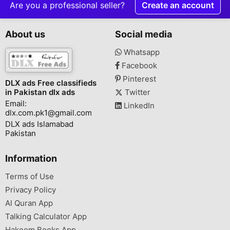
Are you a professional seller?
Create an account
About us
Social media
Whatsapp
Facebook
Pinterest
DLX ads Free classifieds
in Pakistan dlx ads
Twitter
Email:
LinkedIn
dlx.com.pk1@gmail.com
DLX ads Islamabad
Pakistan
Information
Terms of Use
Privacy Policy
Al Quran App
Talking Calculator App
Hakeem Books App