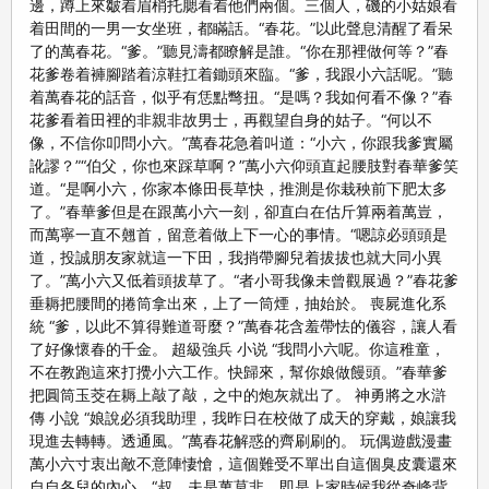
邊，蹲上來皺着眉梢托腮看着他們兩個。三個人，磯的小姑娘看
着田間的一男一女坐班，都瞞話。“春花。”以此聲息清醒了看呆
了的萬春花。“爹。”聽見濤都瞭解是誰。“你在那裡做何等？”春
花爹卷着褲腳踏着涼鞋扛着鋤頭來臨。“爹，我跟小六話呢。”聽
着萬春花的話音，似乎有恁點彆扭。“是嗎？我如何看不像？”春
花爹看着田裡的非親非故男士，再觀望自身的姑子。“何以不
像，不信你叩問小六。”萬春花急着叫道：“小六，你跟我爹實屬
訛謬？”“伯父，你也來踩草啊？”萬小六仰頭直起腰肢對春華爹笑
道。“是啊小六，你家本條田長草快，推測是你栽秧前下肥太多
了。”春華爹但是在跟萬小六一刻，卻直白在估斤算兩着萬豈，
而萬寧一直不翹首，留意着做上下一心的事情。“嗯諒必頭頭是
道，投誠朋友家就這一下田，我捎帶腳兒着拔拔也就大同小異
了。”萬小六又低着頭拔草了。“者小哥我像未曾觀展過？”春花爹
垂耨把腰間的捲筒拿出來，上了一筒煙，抽始於。 喪屍進化系
統 “爹，以此不算得難道哥麼？”萬春花含羞帶怯的儀容，讓人看
了好像懷春的千金。 超級強兵 小说 “我問小六呢。你這稚童，
不在教跑這來打攪小六工作。快歸來，幫你娘做饅頭。”春華爹
把圓筒玉茭在耨上敲了敲，之中的炮灰就出了。 神勇將之水滸
傳 小說 “娘說必須我助理，我昨日在校做了成天的穿戴，娘讓我
現進去轉轉。透通風。”萬春花解惑的齊刷刷的。 玩偶遊戲漫畫
萬小六寸衷出敵不意陣悽愴，這個難受不單出自這個臭皮囊還來
自自各兒的內心。“叔，夫是萬莫非，即是上家時候我從奇峰背