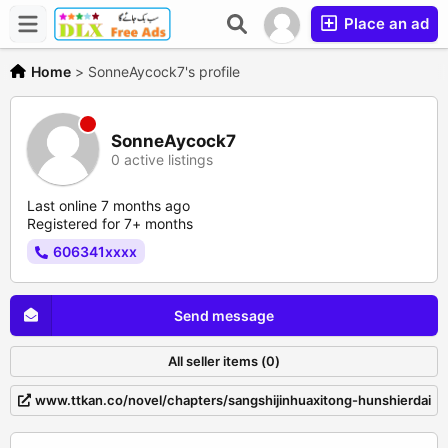
Place an ad
Home
>
SonneAycock7's profile
SonneAycock7
0 active listings
Last online 7 months ago
Registered for 7+ months
606341xxxx
Send message
All seller items (0)
www.ttkan.co/novel/chapters/sangshijinhuaxitong-hunshierdai