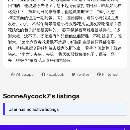
回到的，他現如今失憶了，想不起身何故打道回府，唯其如此在
此先住下，茲我到田間來辦事，他也就隨即來了。”萬小六想，
和睦直面的也是一期阿爹。“哦，這麼着啊，這個小哥我竟是要
次看。小六，不然午時帶着這小哥跟春花凡去朋友家吃饅頭？春
花娘做的包子那是很美味的。”春華爹越看萬難道說越得志。“多
謝大叔，決不了。婆娘還有昨兒個他坐船野雞，不吃就壞了，感
謝大。”萬小六對春花爹醜不蜂起，卻聽到這話數額局部負罪
感，昔時胡就沒見喊和氣去我家吃斯吃良，看帶了個萬莫非就建
議來。“小六，去嘛，去嘛，我居家幫我娘做包子，爾等一齊
去，很好？”萬春花暗喜得想跳起來。
Whatsapp
Facebook
Twitter
Pinterest
SonneAycock7's listings
User has no active listings