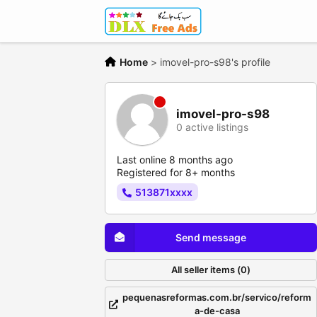
Home
>
imovel-pro-s98's profile
imovel-pro-s98
0 active listings
Last online 8 months ago
Registered for 8+ months
513871xxxx
Send message
All seller items (0)
pequenasreformas.com.br/servico/reform
a-de-casa