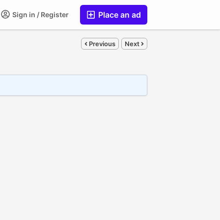
Place an ad
Sign in / Register
Previous
Next