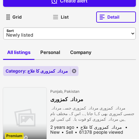
Create alert
Grid
List
Detail
Sort
All listings
Personal
Company
Category: مردانہ کمزوری کا علاج
Punjab, Pakistan
مردانہ کمزوری
مردانہ کمزوری مردانہ کمزوری جسے مردانہ
جنسی کمزوری بھی کہا جاتاہے اس کے مختلف نام
ہیں مردانہ کمزوری کو قوت باہ کی کمی اور
ضعف باہ بھی کہا جاتاہے۔ اس سے مراد مردانہ
مردانہ کمزوری کا علاج
2 years ago
قوت میں کمی اور دوران مباشرت یعنی جماع
New
Sell
61378 people viewed
(ہمبستری ) بوجہ کمی انتشار مطلوبہ کارکردگی
Premium
6000.00