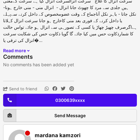
سرعت انزال کا علاج سرعت انزالسرعت انزال کیا ہے سرعت کےمعنی
ہیں جلدی سے مرد کا چھوٹ جانا انزال - انزال منی - منی خارج ہونا-
نکل جانا - باہر نکل آناجماع کے وقت عضومخصوص کے داخل کرنے سےپہلے
یا داخل کرنے کے فوری بعد منی کاخارج ہو جانا سرعت انزال کہلاتا
ہےاگرصرف چھیڑ چھاڑ یا کسی کے تصورہی سے انزال ہو جائے تواس حالت
کا شمارذکاوت حس میں کیا جائے گا گویا ذکاوت حس کی شکایت سرعت
انزال کی ترقی یا�...
Read more
Comments
No comments has been added yet
Send to friend
0300639xxxx
Send Message
mardana kamzori