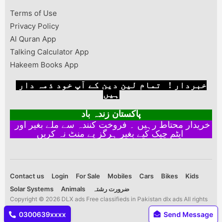
Terms of Use
Privacy Policy
Al Quran App
Talking Calculator App
Hakeem Books App
خبردار ! تمام لین دین کے آپ خود ذمہ دار
ہیں
پاکستان زندہ باد
خریدار محتاط رہیں ۔ فروخت کنندہ سے ملے بغیر اور
ایٹم چیک کیے بغیر ہرگز پے منٹ نہ کریں
Contact us
Login
For Sale
Mobiles
Cars
Bikes
Kids
Solar Systems
Animals
ضرورت رشتہ
Copyright © 2026 DLX ads Free classifieds in Pakistan dlx ads All rights
reserved.
0300639xxxx
Send Message