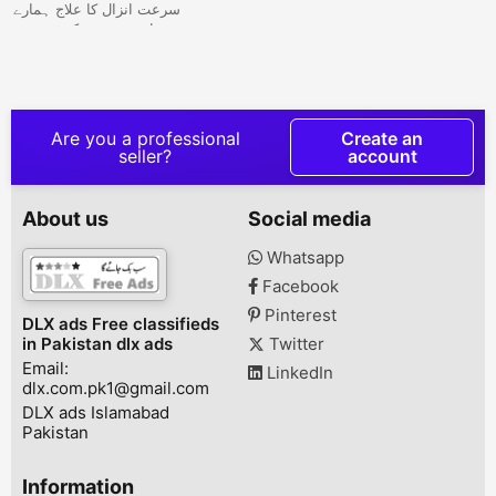
سرعت انزال کا علاج ہمارے
ہاں ہر قسم کے پوشیدہ
امراض کا گارنٹی سے علاج
کیا جاتا ہے زنانہ و مردانہ
پوشیدہ امراض کے لیے رابطہ
کریں مایوس حضرات لازمی
رابطہ کریں انشاءاللہ رزلٹ
Are you a professional
Create an
ملے گا ۔ ڈاکٹر و حکیم ارشد
seller?
account
ملک ملتان ۔۔۔۔۔بیوٹی
کورس۔۔۔۔۔ ہپس
اوربریسٹ سائز بڑھانے والا
About us
Social media
بےمثال کورس ✓✓ ©اکثر
خواتین نسوانی حسن
Whatsapp
اورچھوٹےہپس کیوجہ سے
Facebook
پریشان ہوتی ہیں تواب
انکی یہ پریشانی بلک...
Pinterest
DLX ads Free classifieds
in Pakistan dlx ads
Twitter
Email:
LinkedIn
dlx.com.pk1@gmail.com
DLX ads Islamabad
Pakistan
Information