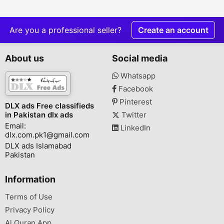
Are you a professional seller?
Create an account
About us
Social media
Whatsapp
Facebook
Pinterest
DLX ads Free classifieds
in Pakistan dlx ads
Twitter
Email:
LinkedIn
dlx.com.pk1@gmail.com
DLX ads Islamabad
Pakistan
Information
Terms of Use
Privacy Policy
Al Quran App